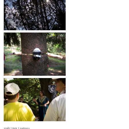
zpět
|
tisk
|
nahoru